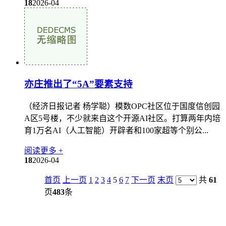
18
2026-04
亦庄推出了“5A”要素支持
（经济日报记者 杨学聪）模数OPC社区位于国度信创园
A区5号楼，不少就来自这个开源AI社区。打算两年内培
育1万名AI（人工智能）开辟者和100家超等个别公...
阅读更多 +
18
2026-04
首页
上一页
1
2
3
4
5
6
7
下一页
末页
共
61
页
483
条