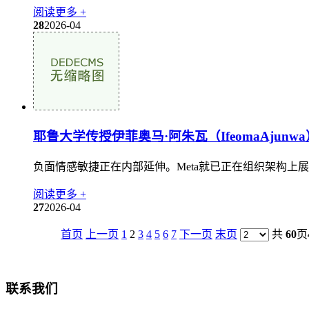
阅读更多 +
28
2026-04
耶鲁大学传授伊菲奥马·阿朱瓦（IfeomaAjunwa
负面情感敏捷正在内部延伸。Meta就已正在组织架构上展
阅读更多 +
27
2026-04
首页
上一页
1
2
3
4
5
6
7
下一页
末页
共
60
页
联系我们