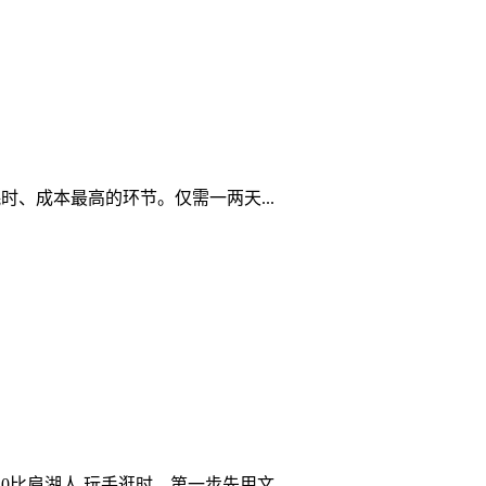
、成本最高的环节。仅需一两天...
比肩湖人 玩手逛时，第一步先用文...