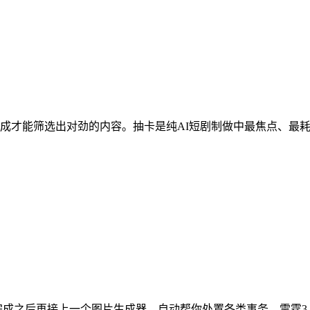
才能筛选出对劲的内容。抽卡是纯AI短剧制做中最焦点、最耗时
成之后再接上一个图片生成器，自动帮你处置各类事务。雷霆3-0