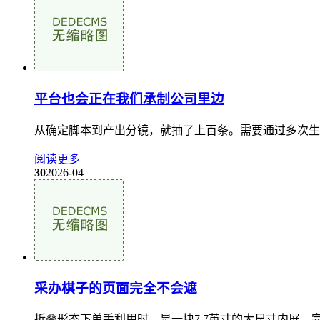
平台也会正在我们承制公司里边
从确定脚本到产出分镜，就抽了上百条。需要通过多次生成
阅读更多 +
30
2026-04
采办棋子的页面完全不会遮
折叠形态下单手利用时，是一块7.7英寸的大尺寸内屏，完