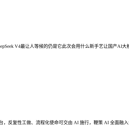
pSeek V4最让人等候的仍是它此次会用什么新手艺让国产AI大模子坐
，反复性工做、流程化使命可交由 AI 施行，鞭策 AI 全面融入企业