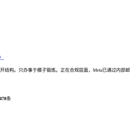
）
开结构。只办事于模子锻炼。正在合规层面，Meta已通过内部邮件通
478
条