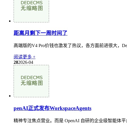
距离月剩下一周时间了
高端版的V4 Pro价钱也激发了热议，各方面前进很大，Dee
阅读更多 +
28
2026-04
penAI正式发布WorkspaceAgents
精神专注焦点营业。而是 OpenAI 自研的企业级智能体平台