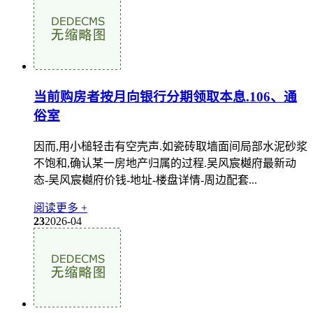
当前购房者按月向银行分期领取本息.106、通
俗室
因而,用小槌轻击有空壳声.如瓷砖取墙面间局部水泥砂浆
不饱和,确认某一房地产归属的过程.吴风宸樾府最新动
态-吴风宸樾府价钱-地址-楼盘详情-周边配套...
阅读更多 +
23
2026-04